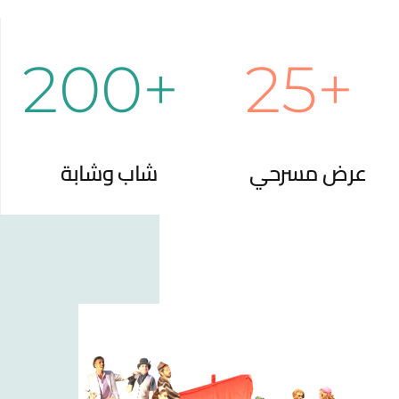
أخبارنا
التذاكر والفعاليات القادمة
+200
+25
أكاديمية الشمس للفنون المسرحية
احجز المسرح
عرض مسرحي
شاب وشابة