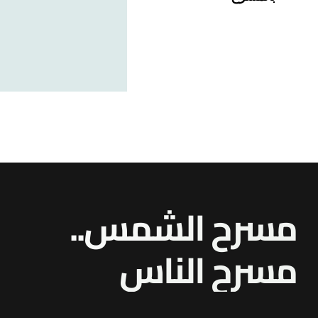
مسرح الشمس..
مسرح
النا
س