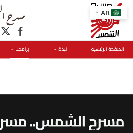
Ski
مسرح ال
t
AR
conten
الصفحة الرئيسية
نبذة
برامجنا
مسرح الشمس.. مسر