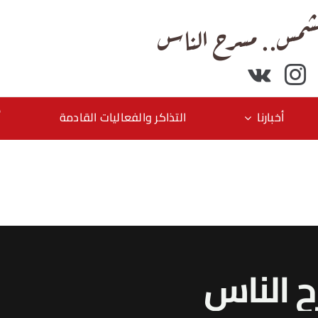
شمس.. مسرح الناس
أخبارنا
التذاكر والفعاليات القادمة
أ
ح
النا
س