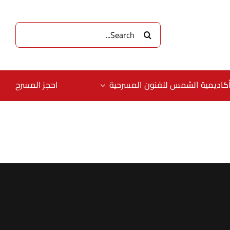
البحث
عن:
كاديمية الشمس للفنون المسرحية
احجز المسرح