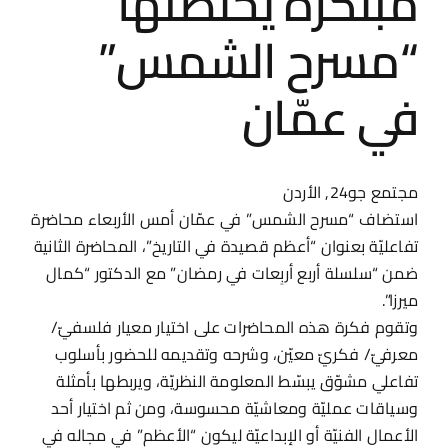
مبتكرة يحتضنها
“مسرح الشمس”
في عمّان
مجتمع جو24, الأردن
استضاف “مسرح الشمس” في عمّان أمس الأربعاء محاضرة
تفاعليّة بعنوان “أعظم قصيدة في التاريخ”، المحاضرة الثانية
ضمن “سلسلة أربع أربِعات في رمضان” مع الدكتور “كمال
ميرزا”.
وتقوم فكرة هذه المحاضرات على اختيار معيار فلسفيّ/
معرفيّ/ فكريّ معيّن، وشرحه وتقديمه للحضور بأسلوب
تفاعلي مشوّق يبسّط المعلومة النظريّة، ويربطها بأمثلة
وسياقات عمليّة ومعاشيّة محسوسة، ومن ثم اختيار أحد
الأعمال الفنيّة أو الإبداعيّة ليكون “الأعظم” في مجاله في