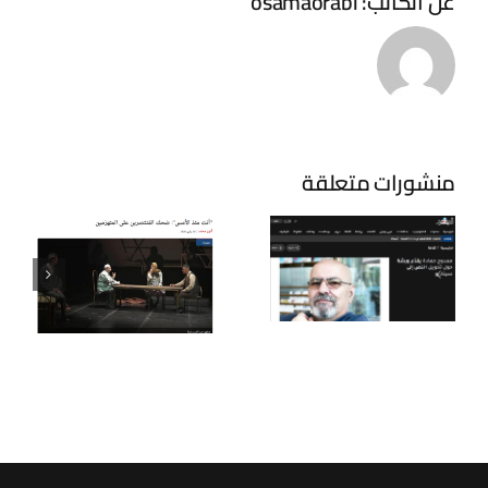
عن الكاتب:
osamaorabi
منشورات متعلقة
ممدوح
حمادة يقدّم
ورشة حول
تحويل النص
إلى سيناريو