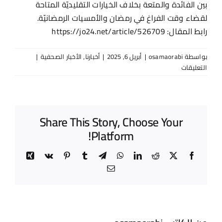
بين الفائدة والمتعة بخلاف الخيارات التقليديّة المتاحة
لقضاء وقت الفراغ في رمضان والأمسيات الرمضانيّة.
رابط المقال: https://jo24.net/article/526709
بواسطة
osamaorabi
|
أبريل 6, 2025
|
أخبارنا
,
الأخبار الصحفية
|
على
التعليقات
“أربع
أربِعات
في
رمضان”..
Share This Story, Choose Your
تجربة
Platform!
ثقافية
معرفية
مبتكرة
Xing
Vk
Pinterest
Tumblr
Telegram
WhatsApp
LinkedIn
Reddit
Facebook
X
يحتضنها
Email
“مسرح
الشمس”
في
عمّان
مغلقة