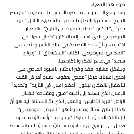
ضوء هذا المعيار.
وقد وقع الاختيار في محاضرة الأمس على قصيدة “فليحضر
التاريخ” بنسختها الأصليّة للشاعر الفلسطينيّ الراحل “مريد
برغوثي” لتكون “أعظم قصيدة في التاريخ”. والمعيار
الموضوعيّ الذي استند إليه الدكتور “كمال ميرزا” في
اختياره هو أنّ هذه القصيدة في عالم الشعر والأدب هي
“المكافئ الموضوعي” لكتاب “الاستشراق” لـ “إدوارد
سعيد” في عالم الفكر والأكاديميا.
وبشكل مشابه، فقد وقع الاختيار الأسبوع الماضي على
إحدى إعلانات مركز “مجدي يعقوب” لعلاج أمراض القلب
للأطفال بالمجّان ليكون “أعظم إعلان في التاريخ”، وتحديداً
الإعلان الذي يستند إلى أغنية “قلبي ومفتاحه” للفنان
الراحل “فريد الأطرش”. والمعيار الذي تمّ الاستناد إليه هو أنّ
هذا الإعلان شكلاً ومضموناً هو “النقيض الموضوعيّ”
للإعلانات التجاريّة باعتبارها “بروبوغندا” رأسماليّة مضمرة
تعمل على ترسيخ رؤية ماديّة جسمانيّة جسديّة للحياة، ونمط
عيش ماديّ أنانيّ يغري الفرد بالاستهلاك والاستهلاك