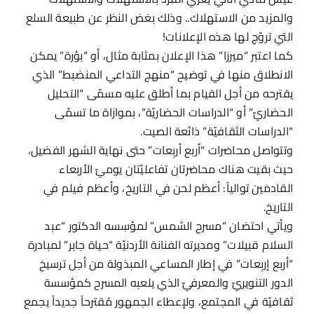
والمزيد من الاستهلاك.. وذلك بغض النظر عن طبيعة السلع
التي تروّج لها هذه الإعلانات!
كما اعتبر “ميرزا” هذا الإعلان بمثابة مثال، أو “بؤرة” يمكن
الانطلاق منها في توضيح “منهج التداعي المنضبط” الذي
يقترحه من أجل القيام بما أطلق عليه مسمّى “التحليل
الحضاريّ” أو “الدراسات الحضاريّة”، بموازاة ما تسمّى
“الدراسات الثقافيّة” ذائعة الصيت.
وتتواصل محاضرات “أربع أربِعات” حتى نهاية الشهر الفضيل،
حيث بقيت هناك محاضرتان تفاعليّتان يوميّ الأربعاء
القادمَين توالياً: أعظم لحن في التاريخ، وأعظم فيلم في
التاريخ.
ويأتي احتضان “مسرح الشمس” لمؤسِسه الدكتور “عبد
السلام قبيلات” ومديرته الفنانة الأردنيّة “حياة جابر” لمبادرة
“أربع إربِعات” في إطار المساعي المبذولة من أجل ترسيخ
الدور التنويريّ والمعرفيّ الذي يلعبه المسرح كمؤسسة
ثقافيّة في المجتمع، ولإعطاء الجمهور مُقترحاً جديداً يجمع