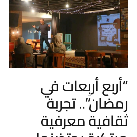
صورة
أخبارنا
أكبر
التذاكر والفعاليات القادمة
أكاديمية الشمس للفنون المسرحية
احجز المسرح
“أربع أربِعات في
رمضان”.. تجربة
ثقافية معرفية