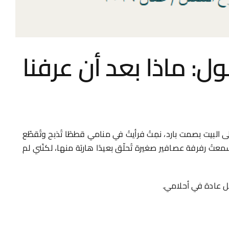
ل: ماذا بعد أن عرفنا
يت بصمت بارد، نمِتُ فرأيتُ في منامي قططًا تُذبح وتُقطّع
تُ رفرفة عصافير صغيرة تُحلّق بعيدًا هاربًة منها، لكنّني لم
ل عادة في أحلامي.