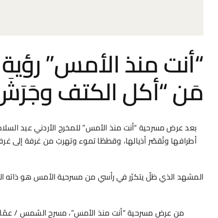
“أنت منذ الأمس” رؤية م
مَن “أكل الكتف وجَرَش
بعد عرض مسرحية “أنت منذ الأمس” للمخرج الأردني عبد السلام
أطرافها وتُقصّر أذيالها، وقططًا تموء وتهربُ من غرفة إلى غرف
المشهد الذي ظلّ يتكرّر في رأسي من مسرحية الأمس هو ذاته ا
من عرض مسرحية “أنت منذ الأمس”، مسرح الشمس / عمّان ٢٦