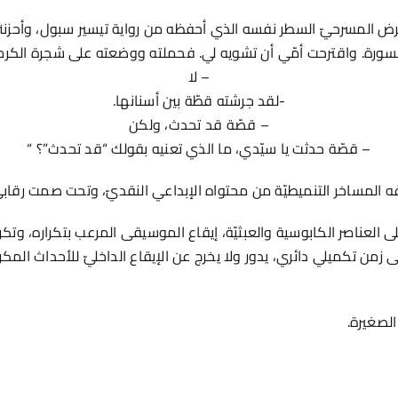
ض المسرحيّ السطر نفسه الذي أحفظه من رواية تيسير سبول، وأحزن
سورة. واقترحت أمّي أن تشويه لي. فحملته ووضعته على شجرة الكرمة 
– لا
-لقد جرشته قطّة بين أسنانها.
– قصّة قد تحدث، ولكن
– قصّة حدثت يا سيّدي، ما الذي تعنيه بقولك “قد تحدث”؟ “
ّغه المساخر التنميطيّة من محتواه الإبداعي النقديّ، وتحت صمت رقابي
ى العناصر الكابوسية والعبثيّة، إيقاع الموسيقى المرعب بتكراره، وتكر
زمن تكميلي دائري، يدور ولا يخرج عن الإيقاع الداخليّ للأحداث المكررة
الصغيرة.