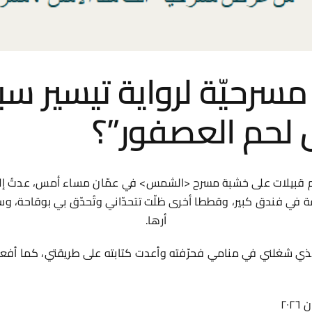
سرحيّة لرواية تيسير سبو
َ لحم العصفور”؟
 قبيلات على خشبة مسرح <الشمس> في عمّان مساء أمس، عدتُ إلى الب
ة في فندق كبير، وقططا أخرى ظلّت تتحدّاني وتُحدّق بي بوقاحة، وسمع
أرها.
لذي شغلني في منامي فحرّفته وأعدت كتابته على طريقتي، كما أفع
٢٠