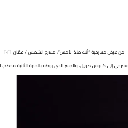
من عرض مسرحية “أنت منذ الأمس”، مسرح الشمس / عمّان ٢٠٢٦
لمسرحي إلى كابوس طويل، والجسر الذي يربطه بالجهة الثانية محطم، لا ي