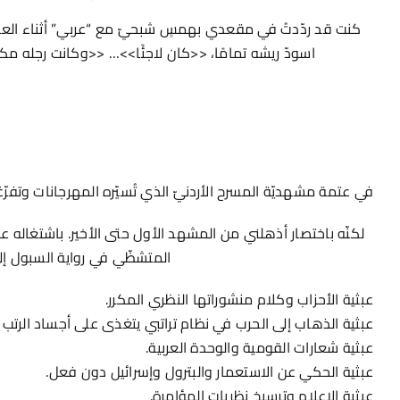
كنت قد ردّدتُ في مقعدي بهمسٍ شبحيّ مع “عربي” أثناء العر
اسودّ ريشه تمامًا، <<كان لاجئًا>>… <<وكانت رجله مك
في عتمة مشهديّة المسرح الأردنيّ الذي تُسيّره المهرجانات وتفر
لكنّه باختصار أذهلني من المشهد الأول حتى الأخير. باشتغاله عل
المتشظّي في رواية السبول إلى 
عبثية الأحزاب وكلام منشوراتها النظري المكرر.
عبثية الذهاب إلى الحرب في نظام تراتبي يتغذى على أجساد الرتب 
عبثية شعارات القومية والوحدة العربية.
عبثية الحكي عن الاستعمار والبترول وإسرائيل دون فعل.
عبثية الإعلام وترسيخ نظريات المؤامرة.