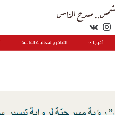
شمس.. مسرح الناس
أخبارنا
التذاكر والفعاليات القادمة
أ