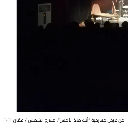
من عرض مسرحية “أنت منذ الأمس”، مسرح الشمس / عمّان ٢٠٢٦