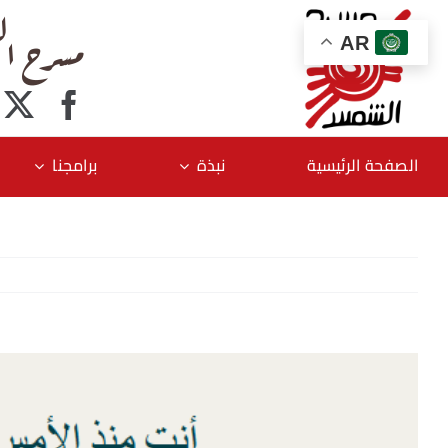
Ski
مسرح ال
t
AR
conten
الصفحة الرئيسية
نبذة
برامجنا
مشاهدة
صورة
أكبر