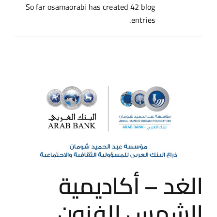
أخبارنا
So far osamaorabi has created 42 blog
entries.
التذاكر والفعاليات القادمة
أكاديمية الشمس للفنون المسرحية
احجز المسرح
الغد – أكاديمية
الشمس للفنون