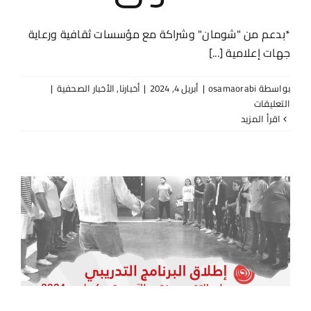
*بدعم من "شومان" وشراكة مع مؤسسات ثقافية ورعاية
جهات إعلامية [...]
بواسطة
osamaorabi
|
أبريل 4, 2024
|
أخبارنا
,
الأخبار الصحفية
|
على
التعليقات
عمون
‫اقرأ المزيد
–
البرنامج
التدريبي
“أكاديمية
الشمس
للفنون
المسرحية”
في
نسخته
الأولى
مغلقة