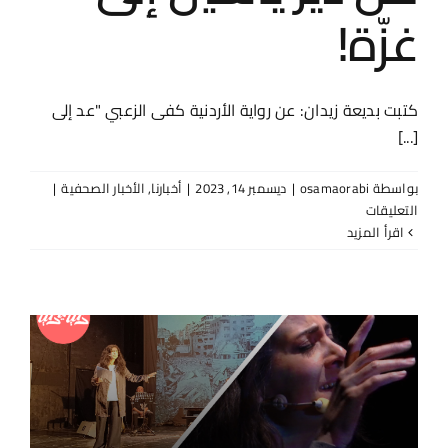
غزّة!
كتبت بديعة زيدان: عن رواية الأردنية كفى الزعبي "عد إلى
[...]
بواسطة
osamaorabi
|
ديسمبر 14, 2023
|
أخبارنا
,
الأخبار الصحفية
|
على
التعليقات
جريدة
‫اقرأ المزيد
الأيام:
“يا
طالعين
الجبل”..
جسرٌ
مسرحي
موسيقي
من
دير