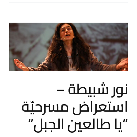
مسرح
الشمس
يطلق
سلسلة
من
التدريبات
المتخصصة
بإعداد
الممثل
مغلقة
نور شبيطة –
استعراض مسرحيّة
“يا طالعين الجبل”