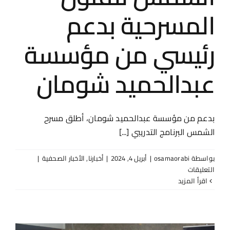
المسرحية بدعم
رئيسي من مؤسسة
عبدالحميد شومان
بدعم من مؤسسة عبدالحميد شومان، أطلق مسرح
الشمس البرنامج التدريبي [...]
بواسطة
osamaorabi
|
أبريل 4, 2024
|
أخبارنا
,
الأخبار الصحفية
|
على
التعليقات
الغد
‫اقرأ المزيد
–
أكاديمية
الشمس
للفنون