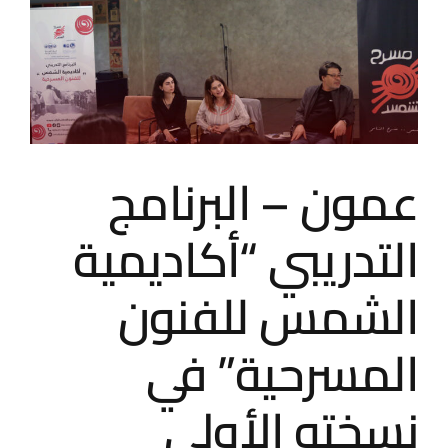
المسرحية
بدعم
رئيسي
من
مؤسسة
عبدالحميد
شومان
مغلقة
عمون – البرنامج
التدريبي “أكاديمية
الشمس للفنون
المسرحية” في
نسخته الأولى