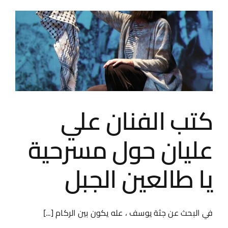
دنيا
يا
دنيا
لمسرحية
يا
طالعين
الجبل
مغلقة
كتب الفنان علي
عليان حول مسرحية
يا طالعين الجبل
في البحث عن جثة يوسف ، عله يكون بين الركام [...]