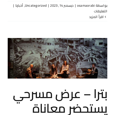
بواسطة
osamaorabi
|
ديسمبر 14, 2023
|
Uncategorized
,
أخبارنا
|
على
التعليقات
كتب
‫اقرأ المزيد
الفنان
علي
عليان
حول
مسرحية
يا
طالعين
الجبل
مغلقة
بترا – عرض مسرحي
يستحضر معاناة