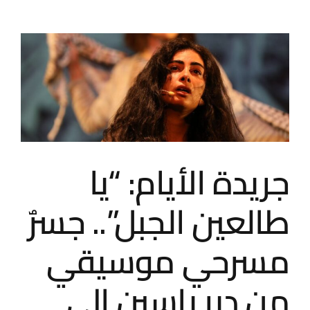
عرض
“يا
طالعين
الجبل”
في
“مسرح
الشمس”
يخطف
الجمهور
إلى
مجازر
جريدة الأيام: “يا
غزة
مغلقة
طالعين الجبل”.. جسرٌ
مسرحي موسيقي
من دير ياسين إلى