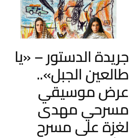
الشعب
الفلسطيني
تحت
الاحتلال
الإسرائيلي
مغلقة
جريدة الدستور – «يا
طالعين الجبل»..
عرض موسيقي
مسرحي مهدى
لغزة على مسرح