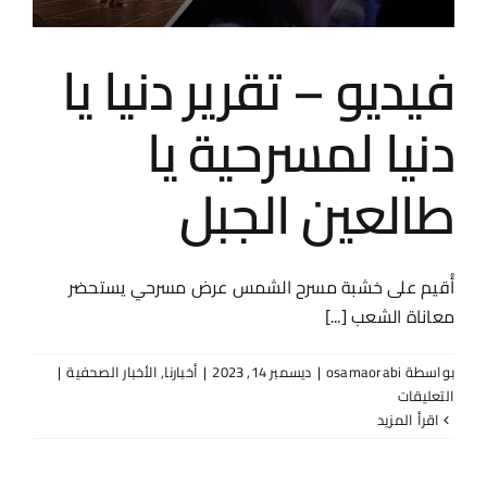
ياسين
إلى
غزّة!
فيديو – تقرير دنيا يا
مغلقة
دنيا لمسرحية يا
طالعين الجبل
أُقيم على خشبة مسرح الشمس عرض مسرحي يستحضر
معاناة الشعب [...]
بواسطة
osamaorabi
|
ديسمبر 14, 2023
|
أخبارنا
,
الأخبار الصحفية
|
على
التعليقات
فيديو
‫اقرأ المزيد
–
تقرير