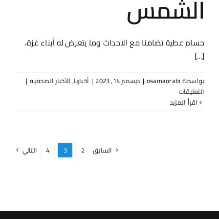
الشمس
حسام عطية تضامنا مع الاحداث وما يتعرض له أبناء غزة،
[...]
بواسطة
osamaorabi
|
ديسمبر 14, 2023
|
أخبارنا
,
الأخبار الصحفية
|
على
التعليقات
جريدة
‫اقرأ المزيد
الدستور
–
«يا
طالعين
السابق
2
3
4
التالي
الجبل»..
عرض
موسيقي
مسرحي
مهدى
لغزة