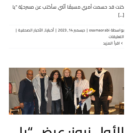
كنت قد حسمت أمري مسبقًا أنّني سأكتب عن مسرحيّة "يا
[...]
بواسطة
osamaorabi
|
ديسمبر 14, 2023
|
أخبارنا
,
الأخبار الصحفية
|
على
التعليقات
نور
‫اقرأ المزيد
شبيطة
–
استعراض
مسرحيّة
“يا
طالعين
الجبل”
مغلقة
الأول نيوز: عرض “يا