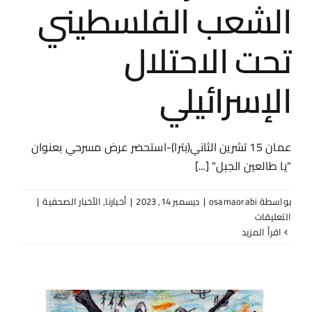
الشعب الفلسطيني
تحت الاحتلال
الإسرائيلي
عمان 15 تشرين الثاني(بترا)-استحضر عرض مسرحي بعنوان
"يا طالعين الجبل" [...]
بواسطة
osamaorabi
|
ديسمبر 14, 2023
|
أخبارنا
,
الأخبار الصحفية
|
على
التعليقات
بترا
‫اقرأ المزيد
–
عرض
مسرحي
يستحضر
معاناة